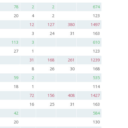
78
2
2
674
20
4
2
123
12
127
380
1497
3
24
31
163
113
3
610
27
1
123
31
168
261
1239
8
26
30
168
59
2
535
18
1
114
72
156
408
1427
16
25
31
163
42
584
20
130