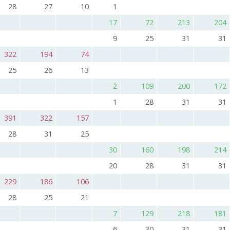
28
27
10
1
17
72
213
204
9
25
31
31
322
194
74
25
26
13
2
109
200
172
1
28
31
31
391
322
157
28
31
25
30
160
198
214
20
28
31
31
229
186
106
28
25
21
7
129
218
181
6
30
31
31