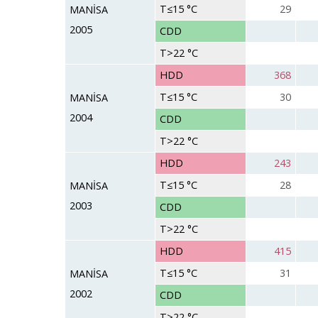
T≤15 °C
29
MANİSA
2005
CDD
T>22 °C
HDD
368
T≤15 °C
30
MANİSA
2004
CDD
T>22 °C
HDD
243
T≤15 °C
28
MANİSA
2003
CDD
T>22 °C
HDD
415
T≤15 °C
31
MANİSA
2002
CDD
T>22 °C