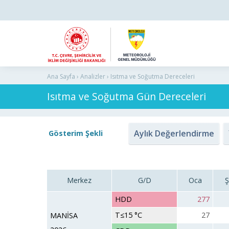
Ana Sayfa › Analizler › Isıtma ve Soğutma Dereceleri
Isıtma ve Soğutma Gün Dereceleri
Aylık Değerlendirme
Gösterim Şekli
Merkez
G/D
Oca
Ş
HDD
277
T≤15 °C
27
MANİSA