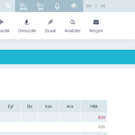
EN
|
DE
acılık
Denizcilik
Ziraat
Analizler
İletişim
Eyl
Eki
Kas
Ara
Yıllık
809
101