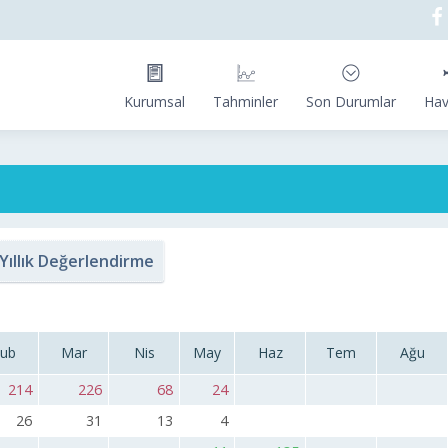
Kurumsal
Tahminler
Son Durumlar
Hav
Yıllık Değerlendirme
ub
Mar
Nis
May
Haz
Tem
Ağu
214
226
68
24
26
31
13
4