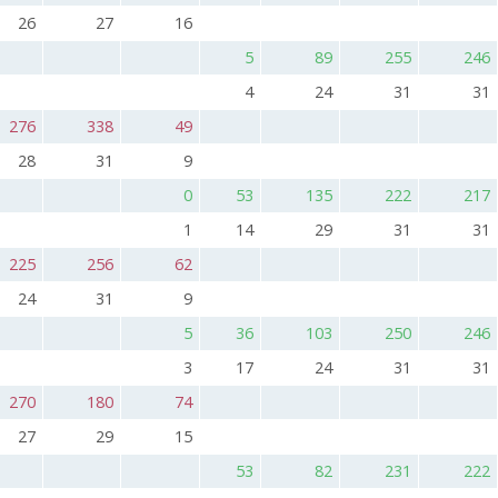
26
27
16
5
89
255
246
4
24
31
31
276
338
49
28
31
9
0
53
135
222
217
1
14
29
31
31
225
256
62
24
31
9
5
36
103
250
246
3
17
24
31
31
270
180
74
27
29
15
53
82
231
222