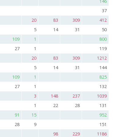
146
37
20
83
309
412
5
14
31
50
109
1
800
27
1
119
20
83
309
1212
5
14
31
144
109
1
825
27
1
132
3
148
237
1039
1
22
28
131
91
15
952
28
9
151
98
229
1186