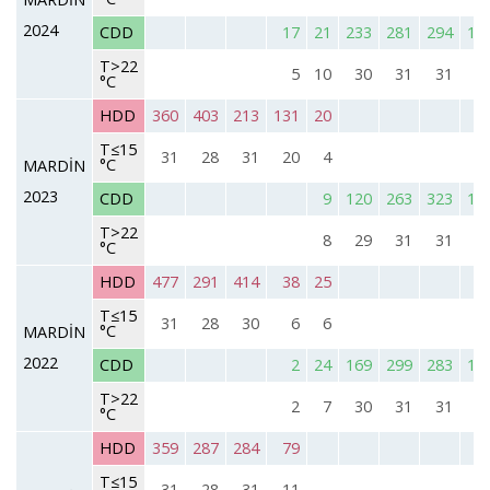
2024
CDD
17
21
233
281
294
11
T>22
5
10
30
31
31
2
°C
HDD
360
403
213
131
20
T≤15
31
28
31
20
4
°C
MARDİN
2023
CDD
9
120
263
323
16
T>22
8
29
31
31
2
°C
HDD
477
291
414
38
25
T≤15
31
28
30
6
6
°C
MARDİN
2022
CDD
2
24
169
299
283
17
T>22
2
7
30
31
31
2
°C
HDD
359
287
284
79
T≤15
31
28
31
11