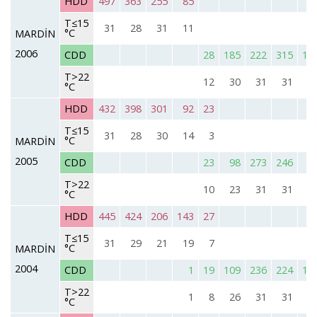
HDD
497
363
255
85
T≤15
31
28
31
11
°C
MARDİN
2006
CDD
28
185
222
315
10
T>22
12
30
31
31
2
°C
HDD
432
398
301
92
23
T≤15
31
28
30
14
3
°C
MARDİN
2005
CDD
23
98
273
246
9
T>22
10
23
31
31
2
°C
HDD
445
424
206
143
27
T≤15
31
29
21
19
7
°C
MARDİN
2004
CDD
1
19
109
236
224
13
T>22
1
8
26
31
31
2
°C