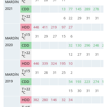
°C
MARDİN
2021
CDD
13
77
145
289
278
9
T>22
6
22
29
31
31
2
°C
HDD
448
411
219
97
27
T≤15
31
29
27
15
6
°C
MARDİN
2020
CDD
32
130
296
248
21
T>22
12
27
31
31
3
°C
HDD
446
339
324
195
10
T≤15
31
28
31
25
2
°C
MARDİN
2019
CDD
54
193
223
274
11
T>22
15
30
31
31
2
°C
HDD
382
280
146
32
34