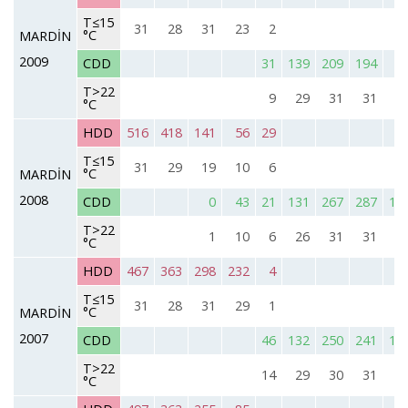
T≤15
31
28
31
23
2
°C
MARDİN
2009
CDD
31
139
209
194
6
T>22
9
29
31
31
2
°C
HDD
516
418
141
56
29
T≤15
31
29
19
10
6
°C
MARDİN
2008
CDD
0
43
21
131
267
287
11
T>22
1
10
6
26
31
31
2
°C
HDD
467
363
298
232
4
T≤15
31
28
31
29
1
°C
MARDİN
2007
CDD
46
132
250
241
13
T>22
14
29
30
31
2
°C