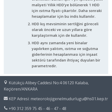
maliyeti Yıllık HDD’ye bölünerek 1 HDD
için ısıtma fiyatı çıkartılır. Daha sonraki
hesaplamalar için bu indis kullanılır.
HDD kış mevsiminin sertliğini göreceli
olarak önceki ve uzun yıllara göre
karşılaştırmak için de kullanılır.
HDD aynı zamanda yeni binalar
yapılırken yalıtım, ısıtma ve soğutma
giderlerinin hesaplanması için inşaat
sektörü tarafından ihtiyaç duyulan bir
parametredir.
Kütükçü Alibey Caddesi No:4 06120 Kalaba,
Keçiören/ANKARA
KEP Adresi: meteorolojigenelmudurlugu@hs01.kep.tr
+90 312 359 75 45 - 46 - 47 - 48