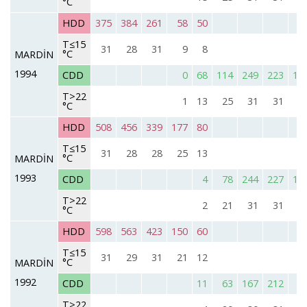
°C
HDD
375
384
261
58
50
T≤15
31
28
31
9
8
°C
MARDİN
1994
CDD
0
68
114
249
223
16
T>22
1
13
25
31
31
2
°C
HDD
508
456
339
177
80
T≤15
31
28
28
25
13
°C
MARDİN
1993
CDD
4
78
244
227
12
T>22
2
21
31
31
2
°C
HDD
598
563
423
150
60
T≤15
31
29
31
21
12
°C
MARDİN
1992
CDD
11
63
167
212
9
T>22