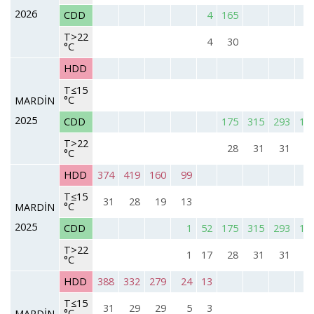
2026
CDD
4
165
T>22
4
30
°C
HDD
T≤15
°C
MARDİN
2025
CDD
175
315
293
11
T>22
28
31
31
2
°C
HDD
374
419
160
99
T≤15
31
28
19
13
°C
MARDİN
2025
CDD
1
52
175
315
293
11
T>22
1
17
28
31
31
2
°C
HDD
388
332
279
24
13
T≤15
31
29
29
5
3
°C
MARDİN