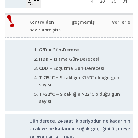
4
20
30
31
2
°C
Kontrolden geçmemiş verilerle
hazırlanmıştır.
G/D =
Gün-Derece
HDD =
Isıtma Gün-Derecesi
CDD =
Soğutma Gün-Derecesi
T≤15°C =
Sıcaklığın ≤15°C olduğu gun
sayısı
T>22°C =
Sıcaklığın >22°C olduğu gun
sayısı
Gün derece, 24 saatlik periyodun ne kadarının
sıcak ve ne kadarının soğuk geçtiğini ölçmeye
yarayan bir birimdir.