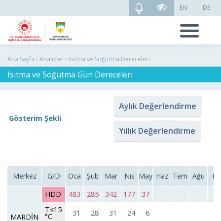
EN
|
DE
Ana Sayfa › Analizler › Isıtma ve Soğutma Dereceleri
Isıtma ve Soğutma Gün Dereceleri
Aylık Değerlendirme
Gösterim Şekli
Yıllık Değerlendirme
Merkez
G/D
Oca
Şub
Mar
Nis
May
Haz
Tem
Ağu
Eyl
HDD
483
285
342
177
37
T≤15
31
28
31
24
6
°C
MARDİN