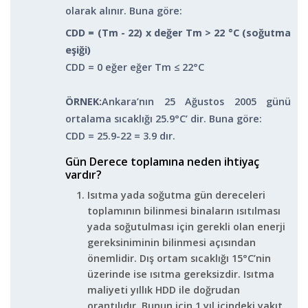
olarak alınır. Buna göre:
CDD = (T
m
- 22) x değer T
m
> 22 °C (soğutma
eşiği)
CDD = 0 eğer eğer T
m
≤ 22°C
ÖRNEK:
Ankara’nın 25 Ağustos 2005 günü
ortalama sıcaklığı 25.9°C’ dir. Buna göre:
CDD = 25.9-22 = 3.9 dır.
Gün Derece toplamına neden ihtiyaç
vardır?
Isıtma yada soğutma gün dereceleri
toplamının bilinmesi binaların ısıtılması
yada soğutulması için gerekli olan enerji
gereksiniminin bilinmesi açısından
önemlidir. Dış ortam sıcaklığı 15°C’nin
üzerinde ise ısıtma gereksizdir. Isıtma
maliyeti yıllık HDD ile doğrudan
orantılıdır. Bunun için 1 yıl içindeki yakıt