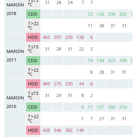
T≤15
31
28
24
7
7
°C
MARDİN
2018
CDD
23
126
256
262
16
T>22
11
28
31
31
3
°C
HDD
462
397
259
138
8
T≤15
31
28
31
22
2
°C
MARDİN
2017
CDD
16
149
323
299
21
T>22
8
28
31
31
3
°C
HDD
489
275
250
44
8
T≤15
31
29
31
8
2
°C
MARDİN
2016
CDD
0
11
127
266
316
9
T>22
1
7
27
31
31
2
°C
HDD
428
346
282
149