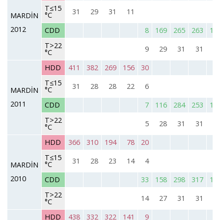
T≤15
31
29
31
11
°C
MARDİN
2012
CDD
8
169
265
263
13
T>22
9
29
31
31
3
°C
HDD
411
382
269
156
30
T≤15
31
28
28
22
6
°C
MARDİN
2011
CDD
7
116
284
253
10
T>22
5
28
31
31
2
°C
HDD
366
310
194
78
20
T≤15
31
28
23
14
4
°C
MARDİN
2010
CDD
33
158
298
317
16
T>22
14
27
31
31
3
°C
HDD
438
332
322
141
9