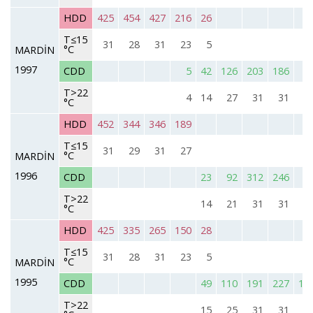
HDD
425
454
427
216
26
T≤15
31
28
31
23
5
°C
MARDİN
1997
CDD
5
42
126
203
186
5
T>22
4
14
27
31
31
2
°C
HDD
452
344
346
189
T≤15
31
29
31
27
°C
MARDİN
1996
CDD
23
92
312
246
6
T>22
14
21
31
31
2
°C
HDD
425
335
265
150
28
T≤15
31
28
31
23
5
°C
MARDİN
1995
CDD
49
110
191
227
10
T>22
15
25
31
31
2