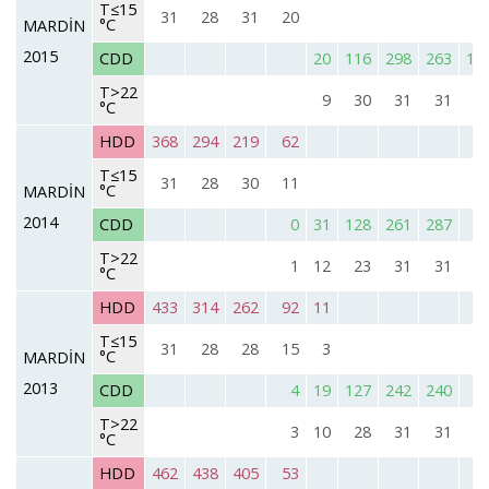
T≤15
31
28
31
20
°C
MARDİN
2015
CDD
20
116
298
263
19
T>22
9
30
31
31
3
°C
HDD
368
294
219
62
T≤15
31
28
30
11
°C
MARDİN
2014
CDD
0
31
128
261
287
8
T>22
1
12
23
31
31
2
°C
HDD
433
314
262
92
11
T≤15
31
28
28
15
3
°C
MARDİN
2013
CDD
4
19
127
242
240
7
T>22
3
10
28
31
31
2
°C
HDD
462
438
405
53