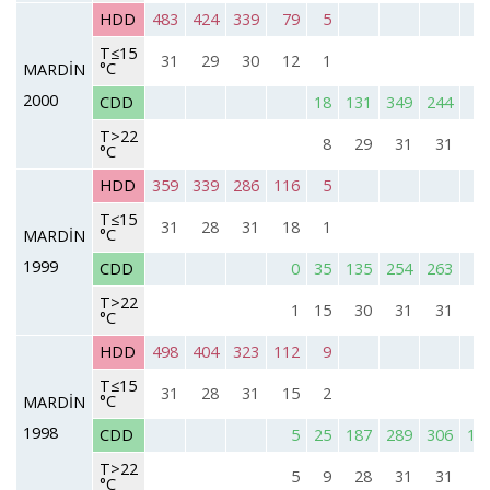
HDD
483
424
339
79
5
T≤15
31
29
30
12
1
°C
MARDİN
2000
CDD
18
131
349
244
9
T>22
8
29
31
31
2
°C
HDD
359
339
286
116
5
T≤15
31
28
31
18
1
°C
MARDİN
1999
CDD
0
35
135
254
263
8
T>22
1
15
30
31
31
2
°C
HDD
498
404
323
112
9
T≤15
31
28
31
15
2
°C
MARDİN
1998
CDD
5
25
187
289
306
11
T>22
5
9
28
31
31
2
°C