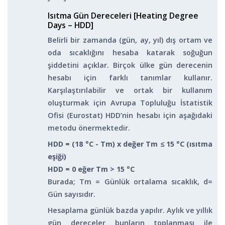
Isıtma Gün Dereceleri [Heating Degree
Days – HDD]
Belirli bir zamanda (gün, ay, yıl) dış ortam ve
oda sıcaklığını hesaba katarak soğuğun
şiddetini açıklar. Birçok ülke gün derecenin
hesabı için farklı tanımlar kullanır.
Karşılaştırılabilir ve ortak bir kullanım
oluşturmak için Avrupa Topluluğu İstatistik
Ofisi (Eurostat) HDD’nin hesabı için aşağıdaki
metodu önermektedir.
HDD = (18 °C - Tm) x değer T
m
≤ 15 °C (ısıtma
eşiği)
HDD = 0 eğer T
m
> 15 °C
Burada; T
m
= Günlük ortalama sıcaklık, d=
Gün sayısıdır.
Hesaplama günlük bazda yapılır. Aylık ve yıllık
gün dereceler bunların toplanması ile