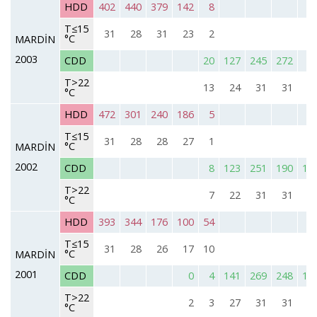
HDD
402
440
379
142
8
T≤15
31
28
31
23
2
°C
MARDİN
2003
CDD
20
127
245
272
8
T>22
13
24
31
31
2
°C
HDD
472
301
240
186
5
T≤15
31
28
28
27
1
°C
MARDİN
2002
CDD
8
123
251
190
10
T>22
7
22
31
31
2
°C
HDD
393
344
176
100
54
T≤15
31
28
26
17
10
°C
MARDİN
2001
CDD
0
4
141
269
248
11
T>22
2
3
27
31
31
2
°C