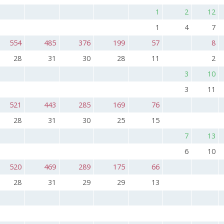
1
2
12
1
4
7
554
485
376
199
57
8
28
31
30
28
11
2
3
10
3
11
521
443
285
169
76
28
31
30
25
15
7
13
6
10
520
469
289
175
66
28
31
29
29
13