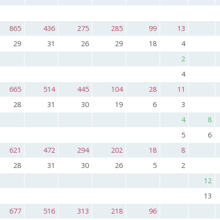
865
436
275
285
99
13
29
31
26
29
18
4
2
4
665
514
445
104
28
11
28
31
30
19
6
3
4
8
5
6
621
472
294
202
18
8
28
31
30
26
5
2
12
13
677
516
313
218
96