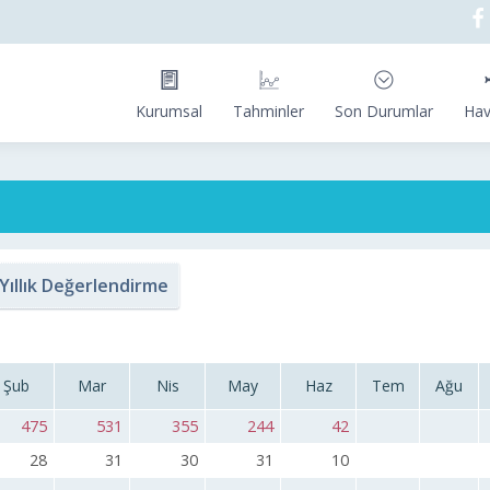
Kurumsal
Tahminler
Son Durumlar
Hav
Yıllık Değerlendirme
Şub
Mar
Nis
May
Haz
Tem
Ağu
475
531
355
244
42
28
31
30
31
10