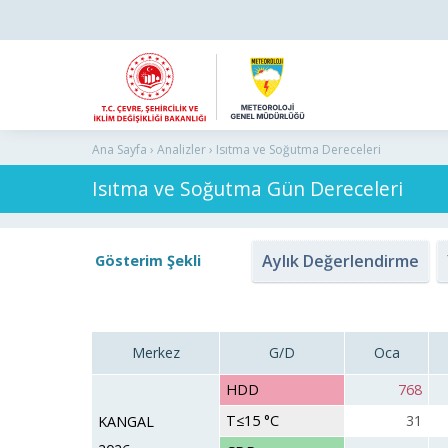
Ana Sayfa › Analizler › Isıtma ve Soğutma Dereceleri
Isıtma ve Soğutma Gün Dereceleri
Aylık Değerlendirme
Gösterim Şekli
Merkez
G/D
Oca
HDD
768
T≤15 °C
31
KANGAL