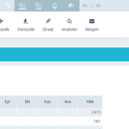
EN
|
DE
acılık
Denizcilik
Ziraat
Analizler
İletişim
Eyl
Eki
Kas
Ara
Yıllık
2415
161