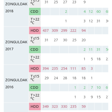
T≤15
31
25
27
23
9
°C
ZONGULDAK
2018
CDD
2
4
12
60
68
T>22
1
3
12
31
30
°C
HDD
437
309
299
222
94
T≤15
31
27
30
25
20
°C
ZONGULDAK
2017
CDD
2
11
31
50
T>22
1
5
18
23
°C
HDD
394
235
254
111
85
3
T≤15
29
24
28
18
18
1
°C
ZONGULDAK
2016
CDD
1
2
7
10
61
T>22
1
3
9
15
27
°C
HDD
349
323
330
235
59