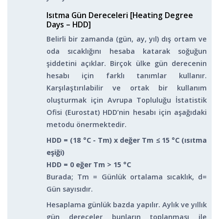
Isıtma Gün Dereceleri [Heating Degree
Days – HDD]
Belirli bir zamanda (gün, ay, yıl) dış ortam ve
oda sıcaklığını hesaba katarak soğuğun
şiddetini açıklar. Birçok ülke gün derecenin
hesabı için farklı tanımlar kullanır.
Karşılaştırılabilir ve ortak bir kullanım
oluşturmak için Avrupa Topluluğu İstatistik
Ofisi (Eurostat) HDD’nin hesabı için aşağıdaki
metodu önermektedir.
HDD = (18 °C - Tm) x değer T
m
≤ 15 °C (ısıtma
eşiği)
HDD = 0 eğer T
m
> 15 °C
Burada; T
m
= Günlük ortalama sıcaklık, d=
Gün sayısıdır.
Hesaplama günlük bazda yapılır. Aylık ve yıllık
gün dereceler bunların toplanması ile