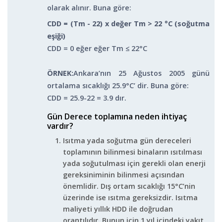
olarak alınır. Buna göre:
CDD = (T
m
- 22) x değer T
m
> 22 °C (soğutma
eşiği)
CDD = 0 eğer eğer T
m
≤ 22°C
ÖRNEK:
Ankara’nın 25 Ağustos 2005 günü
ortalama sıcaklığı 25.9°C’ dir. Buna göre:
CDD = 25.9-22 = 3.9 dır.
Gün Derece toplamına neden ihtiyaç
vardır?
Isıtma yada soğutma gün dereceleri
toplamının bilinmesi binaların ısıtılması
yada soğutulması için gerekli olan enerji
gereksiniminin bilinmesi açısından
önemlidir. Dış ortam sıcaklığı 15°C’nin
üzerinde ise ısıtma gereksizdir. Isıtma
maliyeti yıllık HDD ile doğrudan
orantılıdır. Bunun için 1 yıl içindeki yakıt