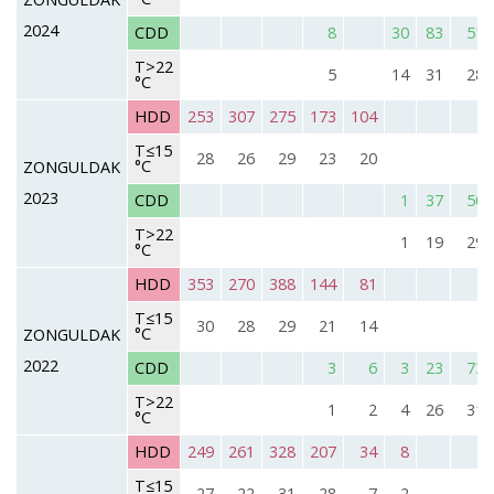
2024
CDD
8
30
83
51
T>22
5
14
31
28
°C
HDD
253
307
275
173
104
T≤15
28
26
29
23
20
°C
ZONGULDAK
2023
CDD
1
37
50
T>22
1
19
29
°C
HDD
353
270
388
144
81
T≤15
30
28
29
21
14
°C
ZONGULDAK
2022
CDD
3
6
3
23
73
T>22
1
2
4
26
31
°C
HDD
249
261
328
207
34
8
T≤15
27
22
31
28
7
2