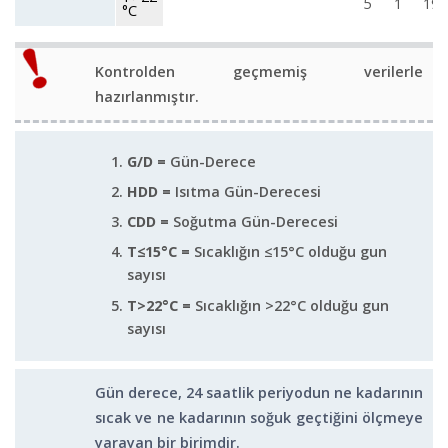
5
1
19
°C
Kontrolden geçmemiş verilerle
hazırlanmıştır.
G/D =
Gün-Derece
HDD =
Isıtma Gün-Derecesi
CDD =
Soğutma Gün-Derecesi
T≤15°C =
Sıcaklığın ≤15°C olduğu gun
sayısı
T>22°C =
Sıcaklığın >22°C olduğu gun
sayısı
Gün derece, 24 saatlik periyodun ne kadarının
sıcak ve ne kadarının soğuk geçtiğini ölçmeye
yarayan bir birimdir.