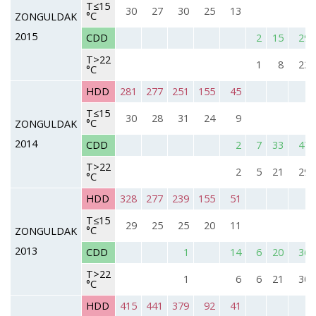
T≤15
30
27
30
25
13
°C
ZONGULDAK
2015
CDD
2
15
29
T>22
1
8
22
°C
HDD
281
277
251
155
45
T≤15
30
28
31
24
9
°C
ZONGULDAK
2014
CDD
2
7
33
47
T>22
2
5
21
29
°C
HDD
328
277
239
155
51
T≤15
29
25
25
20
11
°C
ZONGULDAK
2013
CDD
1
14
6
20
36
T>22
1
6
6
21
30
°C
HDD
415
441
379
92
41