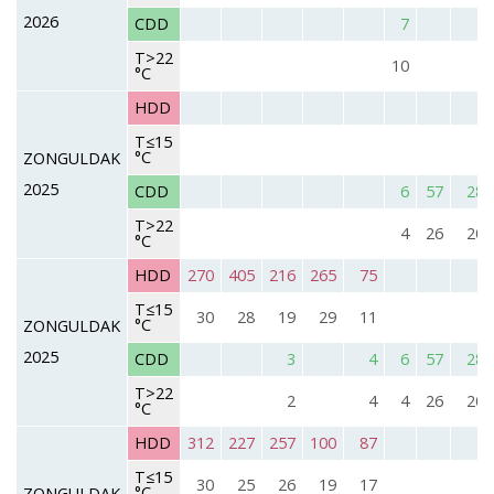
2026
CDD
7
T>22
10
°C
HDD
T≤15
°C
ZONGULDAK
2025
CDD
6
57
28
T>22
4
26
20
°C
HDD
270
405
216
265
75
T≤15
30
28
19
29
11
°C
ZONGULDAK
2025
CDD
3
4
6
57
28
T>22
2
4
4
26
20
°C
HDD
312
227
257
100
87
T≤15
30
25
26
19
17
°C
ZONGULDAK