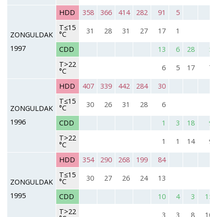
HDD
358
366
414
282
91
5
T≤15
31
28
31
27
17
1
°C
ZONGULDAK
1997
CDD
13
6
28
5
T>22
6
5
17
7
°C
HDD
407
339
442
284
30
T≤15
30
26
31
28
6
°C
ZONGULDAK
1996
CDD
1
3
18
9
T>22
1
1
14
9
°C
HDD
354
290
268
199
84
T≤15
30
27
26
24
13
°C
ZONGULDAK
1995
CDD
10
4
3
15
T>22
3
3
8
10