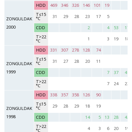
HDD
469
346
326
146
101
19
T≤15
31
29
28
23
17
5
°C
ZONGULDAK
2000
CDD
2
4
53
17
T>22
1
3
19
18
°C
HDD
331
307
278
128
74
T≤15
31
27
28
20
11
°C
ZONGULDAK
1999
CDD
7
37
41
T>22
7
24
23
°C
HDD
338
357
358
126
90
T≤15
29
28
29
18
19
°C
ZONGULDAK
1998
CDD
14
5
13
28
42
T>22
4
3
6
20
19
°C