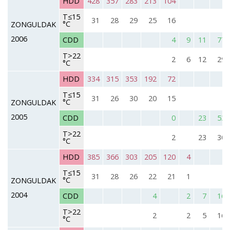
HDD
428
357
283
213
104
T≤15
31
28
29
25
16
°C
ZONGULDAK
2006
CDD
4
9
11
77
T>22
2
6
12
29
°C
HDD
334
315
353
192
72
T≤15
31
26
30
20
15
°C
ZONGULDAK
2005
CDD
0
23
53
T>22
2
23
30
°C
HDD
385
366
303
205
120
4
T≤15
31
28
26
22
21
1
°C
ZONGULDAK
2004
CDD
4
2
7
16
T>22
2
2
5
16
°C