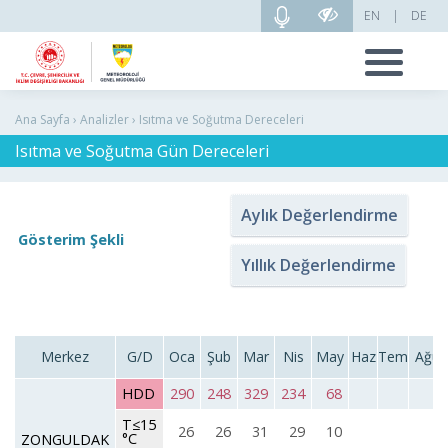
EN
|
DE
Ana Sayfa › Analizler › Isıtma ve Soğutma Dereceleri
Isıtma ve Soğutma Gün Dereceleri
Aylık Değerlendirme
Gösterim Şekli
Yıllık Değerlendirme
Merkez
G/D
Oca
Şub
Mar
Nis
May
Haz
Tem
Ağu
HDD
290
248
329
234
68
T≤15
26
26
31
29
10
°C
ZONGULDAK