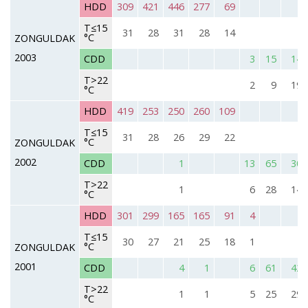
HDD
309
421
446
277
69
T≤15
31
28
31
28
14
°C
ZONGULDAK
2003
CDD
3
15
14
T>22
2
9
19
°C
HDD
419
253
250
260
109
T≤15
31
28
26
29
22
°C
ZONGULDAK
2002
CDD
1
13
65
30
T>22
1
6
28
14
°C
HDD
301
299
165
165
91
4
T≤15
30
27
21
25
18
1
°C
ZONGULDAK
2001
CDD
4
1
6
61
42
T>22
1
1
5
25
29
°C