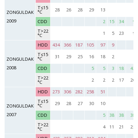
T≤15
28
26
28
29
13
°C
ZONGULDAK
2009
CDD
2
15
34
9
T>22
1
5
23
9
°C
HDD
434
366
187
105
97
9
T≤15
31
29
25
16
18
2
°C
ZONGULDAK
2008
CDD
5
5
3
18
42
T>22
2
2
2
17
20
°C
HDD
273
306
282
258
51
T≤15
29
28
27
30
10
°C
ZONGULDAK
2007
CDD
5
38
38
38
T>22
4
11
21
25
°C