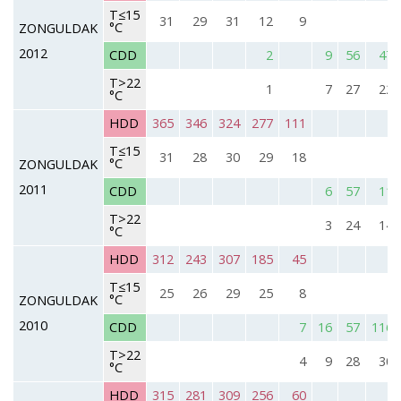
T≤15
31
29
31
12
9
°C
ZONGULDAK
2012
CDD
2
9
56
47
T>22
1
7
27
22
°C
HDD
365
346
324
277
111
T≤15
31
28
30
29
18
°C
ZONGULDAK
2011
CDD
6
57
11
T>22
3
24
14
°C
HDD
312
243
307
185
45
T≤15
25
26
29
25
8
°C
ZONGULDAK
2010
CDD
7
16
57
116
T>22
4
9
28
30
°C
HDD
315
281
309
256
60