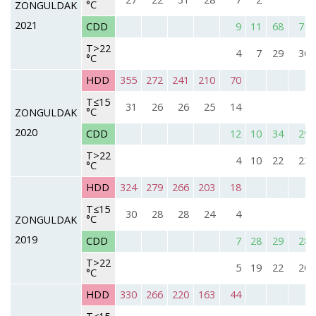
°C
ZONGULDAK
2021
CDD
9
11
68
71
T>22
4
7
29
30
°C
HDD
355
272
241
210
70
T≤15
31
26
26
25
14
°C
ZONGULDAK
2020
CDD
12
10
34
29
T>22
4
10
22
23
°C
HDD
324
279
266
203
18
T≤15
30
28
28
24
4
°C
ZONGULDAK
2019
CDD
7
28
29
28
T>22
5
19
22
20
°C
HDD
330
266
220
163
44