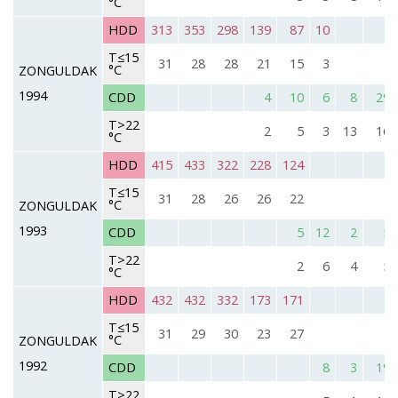
°C
HDD
313
353
298
139
87
10
T≤15
31
28
28
21
15
3
°C
ZONGULDAK
1994
CDD
4
10
6
8
29
T>22
2
5
3
13
16
°C
HDD
415
433
322
228
124
T≤15
31
28
26
26
22
°C
ZONGULDAK
1993
CDD
5
12
2
5
T>22
2
6
4
5
°C
HDD
432
432
332
173
171
T≤15
31
29
30
23
27
°C
ZONGULDAK
1992
CDD
8
3
19
T>22