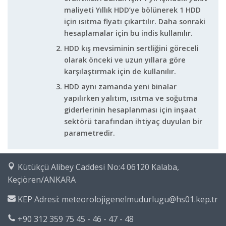
maliyeti Yıllık HDD’ye bölünerek 1 HDD
için ısıtma fiyatı çıkartılır. Daha sonraki
hesaplamalar için bu indis kullanılır.
HDD kış mevsiminin sertliğini göreceli
olarak önceki ve uzun yıllara göre
karşılaştırmak için de kullanılır.
HDD aynı zamanda yeni binalar
yapılırken yalıtım, ısıtma ve soğutma
giderlerinin hesaplanması için inşaat
sektörü tarafından ihtiyaç duyulan bir
parametredir.
Kütükçü Alibey Caddesi No:4 06120 Kalaba,
Keçiören/ANKARA
KEP Adresi: meteorolojigenelmudurlugu@hs01.kep.tr
+90 312 359 75 45 - 46 - 47 - 48