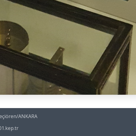
 Keçiören/ANKARA
1.kep.tr