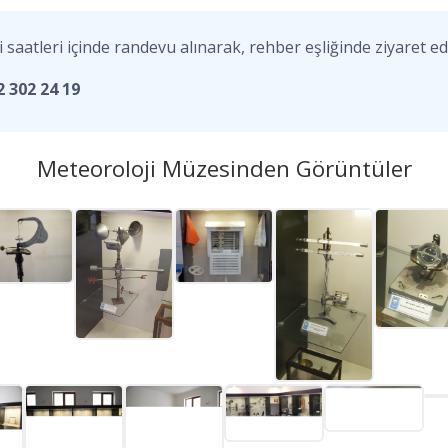
aatleri içinde randevu alınarak, rehber eşliğinde ziyaret edil
 302 24 19
Meteoroloji Müzesinden Görüntüler